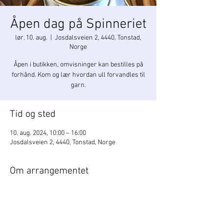
Åpen dag på Spinneriet
lør. 10. aug.
  |  
Josdalsveien 2, 4440, Tonstad,
Norge
Åpen i butikken, omvisninger kan bestilles på
forhånd. Kom og lær hvordan ull forvandles til
garn.
Tid og sted
10. aug. 2024, 10:00 – 16:00
Josdalsveien 2, 4440, Tonstad, Norge
Om arrangementet
Åpent i butikken, omvisninger må bestilles på 
forhånd tlf. 917 22 392.
Kom og lær hvordan ull forvandles til ferdig 